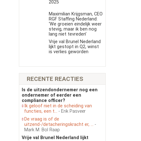
s
2025
Maximilian Krijgsman, CEO
RGF Staffing Nederland:
‘We groeien eindelijk weer
stevig, maar ik ben nog
lang niet tevreden’
Vrije val Brunel Nederland
lijkt gestopt in Q2, winst
is verlies geworden
RECENTE REACTIES
Is de uitzendondernemer nog een
ondernemer of eerder een
compliance officer?
Ik geloof niet in de scheiding van
functies, een t...
- Erik Pasveer
De vraag is of de
uitzend-/detacheringskracht er, ...
-
Mark M. Bol Raap
Vrije val Brunel Nederland lijkt