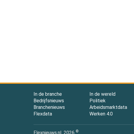
In de branche
In de wereld
Bedrijfsnieuws
Politiek
Branchenieuws
Arbeidsmarktdata
Flexdata
Werken 4.0
©
Flexnieuws.nl
2026