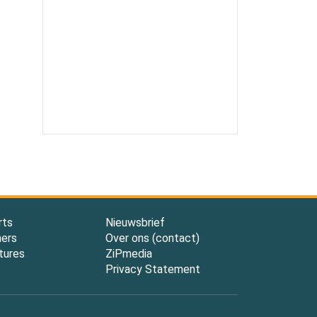
rts
Nieuwsbrief
ners
Over ons (contact)
tures
ZiPmedia
Privacy Statement