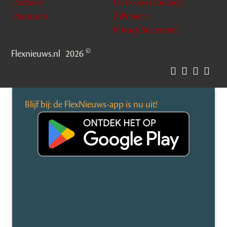
Partners
Over ons (contact)
Vacatures
ZiPmedia
Privacy Statement
©
Flexnieuws.nl
2026
Blijf bij: de FlexNieuws-app is nu uit!