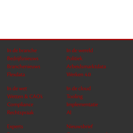
In de branche
In de wereld
Bedrijfsnieuws
Politiek
Branchenieuws
Arbeidsmarktdata
Flexdata
Werken 4.0
In de wet
In de cloud
Wetten & CAO’s
Tooling
Compliance
Implementatie
Rechtspraak
AI
Experts
Nieuwsbrief