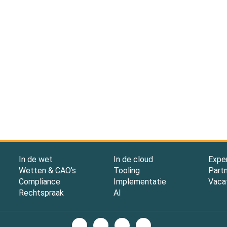
In de wet
In de cloud
Expe
Wetten & CAO’s
Tooling
Part
Compliance
Implementatie
Vaca
Rechtspraak
AI