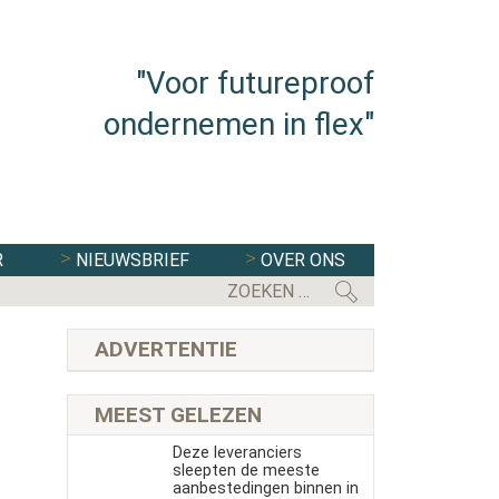
"Voor futureproof
ondernemen in flex"
R
NIEUWSBRIEF
OVER ONS
FLEXBRANCHE WACHT UITDAGENDE 
ADVERTENTIE
MEEST GELEZEN
Deze leveranciers
sleepten de meeste
aanbestedingen binnen in