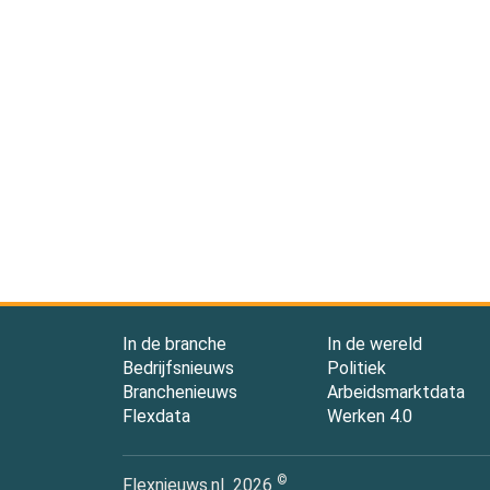
In de branche
In de wereld
Bedrijfsnieuws
Politiek
Branchenieuws
Arbeidsmarktdata
Flexdata
Werken 4.0
©
Flexnieuws.nl
2026