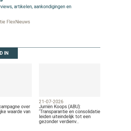
views, artikelen, aankondigingen en
ctie FlexNieuws
D IN
21-07-2026
 campagne over
Jurriën Koops (ABU):
jke waarde van
‘Transparantie en consolidatie
leiden uiteindelijk tot een
gezonder verdienv...