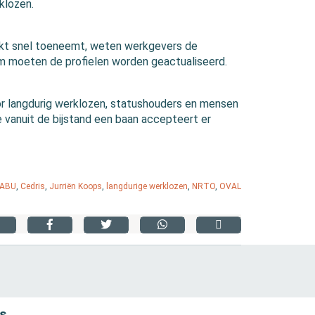
klozen.
kt snel toeneemt, weten werkgevers de
om moeten de profielen worden geactualiseerd.
r langdurig werklozen, statushouders en mensen
 vanuit de bijstand een baan accepteert er
ABU
,
Cedris
,
Jurriën Koops
,
langdurige werklozen
,
NRTO
,
OVAL
s