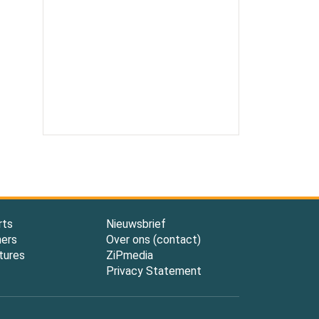
rts
Nieuwsbrief
ners
Over ons (contact)
tures
ZiPmedia
Privacy Statement