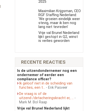
s
2025
8
Maximilian Krijgsman, CEO
RGF Staffing Nederland:
‘We groeien eindelijk weer
stevig, maar ik ben nog
lang niet tevreden’
Vrije val Brunel Nederland
lijkt gestopt in Q2, winst
is verlies geworden
RECENTE REACTIES
Is de uitzendondernemer nog een
ondernemer of eerder een
compliance officer?
Ik geloof niet in de scheiding van
functies, een t...
- Erik Pasveer
De vraag is of de
uitzend-/detacheringskracht er, ...
-
Mark M. Bol Raap
Vrije val Brunel Nederland lijkt