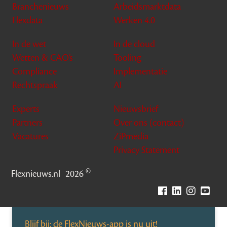
Branchenieuws
Arbeidsmarktdata
Flexdata
Werken 4.0
In de wet
In de cloud
Wetten & CAO’s
Tooling
Compliance
Implementatie
Rechtspraak
AI
Experts
Nieuwsbrief
Partners
Over ons (contact)
Vacatures
ZiPmedia
Privacy Statement
©
Flexnieuws.nl
2026
Blijf bij: de FlexNieuws-app is nu uit!