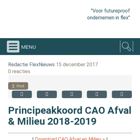
"Voor futureproof
ondernemen in flex"
menu
Redactie FlexNieuws
15 december 2017
0 reacties
Print
Principeakkoord CAO Afval
& Milieu 2018-2019
|
Download CAO Afval en Milieu »
|