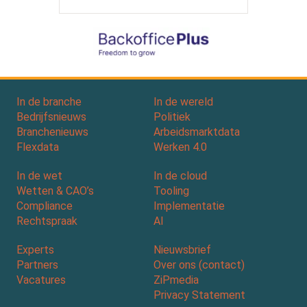
In de branche
In de wereld
Bedrijfsnieuws
Politiek
Branchenieuws
Arbeidsmarktdata
Flexdata
Werken 4.0
In de wet
In de cloud
Wetten & CAO’s
Tooling
Compliance
Implementatie
Rechtspraak
AI
Experts
Nieuwsbrief
Partners
Over ons (contact)
Vacatures
ZiPmedia
Privacy Statement