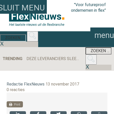
"Voor futureproof
SLUIT MENU
ondernemen in flex"
menu
TRENDING
DEZE LEVERANCIERS SLEEPTEN DE MEESTE AANBESTEDINGEN BINNEN IN 2025
Redactie FlexNieuws
13 november 2017
0 reacties
Print