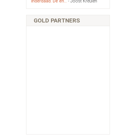
inderdaad. De en...
- Joost Kreulen
GOLD PARTNERS