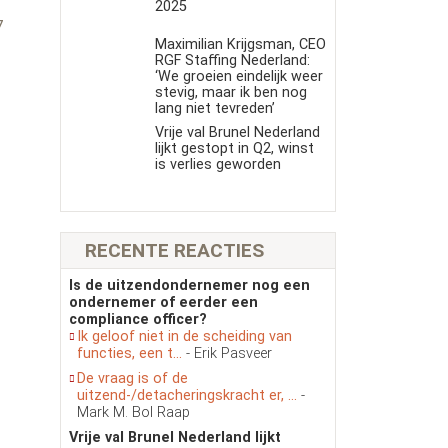
s
2025
7
Maximilian Krijgsman, CEO
RGF Staffing Nederland:
‘We groeien eindelijk weer
stevig, maar ik ben nog
lang niet tevreden’
Vrije val Brunel Nederland
lijkt gestopt in Q2, winst
is verlies geworden
RECENTE REACTIES
Is de uitzendondernemer nog een
ondernemer of eerder een
compliance officer?
Ik geloof niet in de scheiding van
functies, een t...
- Erik Pasveer
De vraag is of de
uitzend-/detacheringskracht er, ...
-
Mark M. Bol Raap
Vrije val Brunel Nederland lijkt