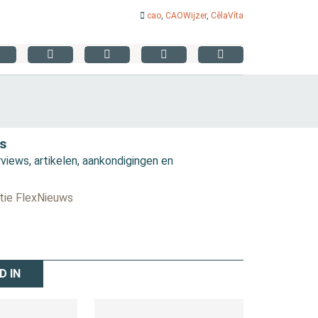
cao
,
CAOWijzer
,
CêlaVíta
s
views, artikelen, aankondigingen en
ctie FlexNieuws
D IN