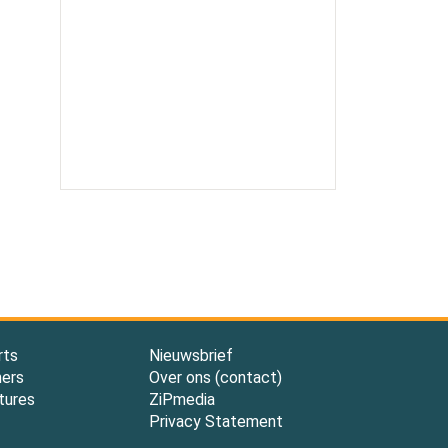
rts
Nieuwsbrief
ners
Over ons (contact)
tures
ZiPmedia
Privacy Statement