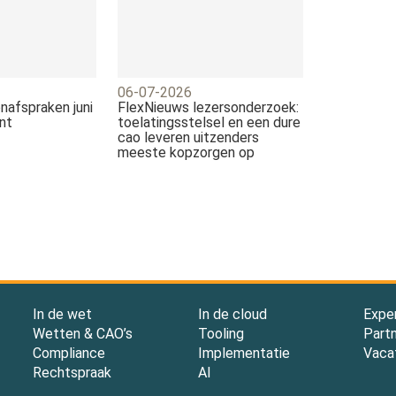
06-07-2026
nafspraken juni
FlexNieuws lezersonderzoek:
nt
toelatingsstelsel en een dure
cao leveren uitzenders
meeste kopzorgen op
In de wet
In de cloud
Expe
Wetten & CAO’s
Tooling
Part
Compliance
Implementatie
Vaca
Rechtspraak
AI