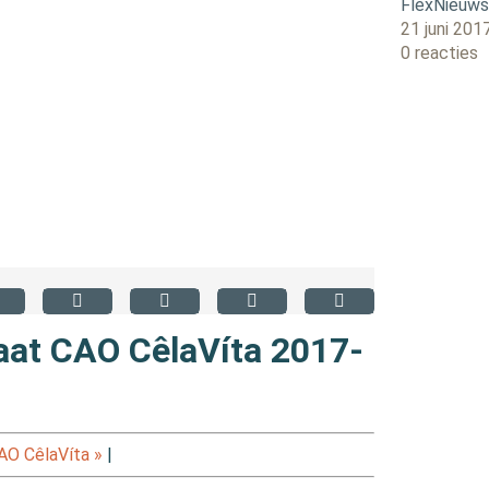
FlexNieuw
21 juni 201
0 reacties
aat CAO CêlaVíta 2017-
O CêlaVíta »
|