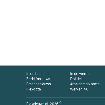
In de branche
In de wereld
Bedrijfsnieuws
Politiek
Branchenieuws
Arbeidsmarktdata
Flexdata
Werken 4.0
©
Flexnieuws.nl
2026