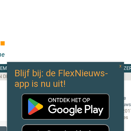
DEMY
TOP 100
EXPERTS
CAO WIJZE
N DE MEESTE AANBESTEDINGEN BINNEN IN 2025
Redactie
FlexNieuw
10 mei 201
0 reacties