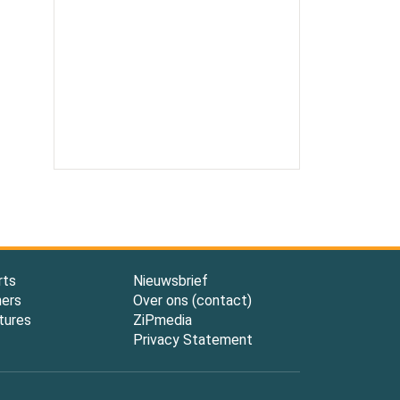
rts
Nieuwsbrief
ners
Over ons (contact)
tures
ZiPmedia
Privacy Statement