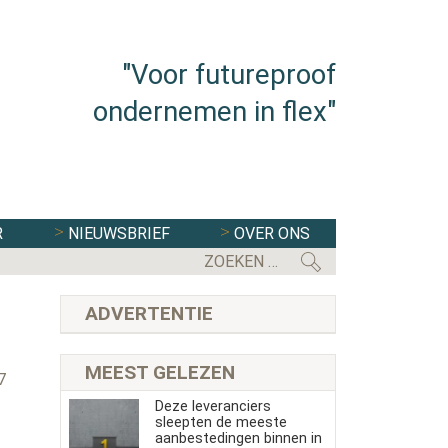
"Voor futureproof
ondernemen in flex"
R
NIEUWSBRIEF
OVER ONS
ADVERTENTIE
s
MEEST GELEZEN
7
Deze leveranciers
sleepten de meeste
aanbestedingen binnen in