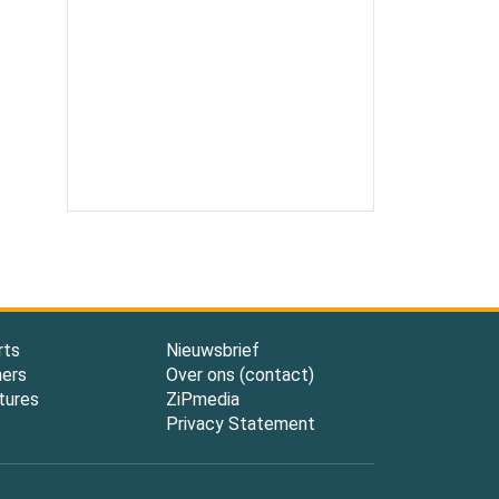
rts
Nieuwsbrief
ners
Over ons (contact)
tures
ZiPmedia
Privacy Statement