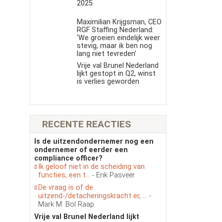
s
2025
Maximilian Krijgsman, CEO
RGF Staffing Nederland:
‘We groeien eindelijk weer
stevig, maar ik ben nog
lang niet tevreden’
Vrije val Brunel Nederland
lijkt gestopt in Q2, winst
is verlies geworden
RECENTE REACTIES
Is de uitzendondernemer nog een
ondernemer of eerder een
compliance officer?
Ik geloof niet in de scheiding van
functies, een t...
- Erik Pasveer
De vraag is of de
uitzend-/detacheringskracht er, ...
-
Mark M. Bol Raap
Vrije val Brunel Nederland lijkt