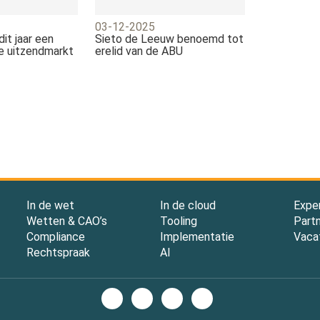
03-12-2025
it jaar een
Sieto de Leeuw benoemd tot
de uitzendmarkt
erelid van de ABU
In de wet
In de cloud
Expe
Wetten & CAO’s
Tooling
Part
Compliance
Implementatie
Vaca
Rechtspraak
AI