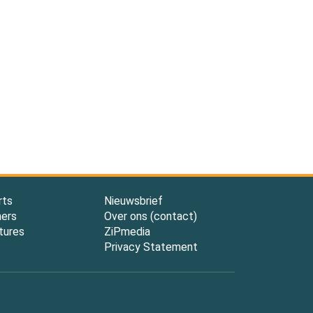
rts
Nieuwsbrief
ners
Over ons (contact)
tures
ZiPmedia
Privacy Statement