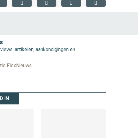
s
views, artikelen, aankondigingen en
ctie FlexNieuws
D IN