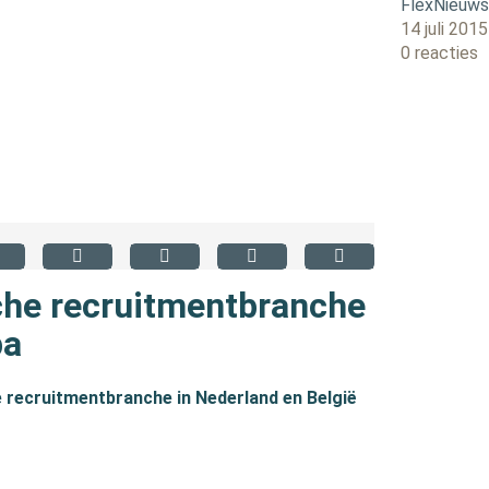
FlexNieuw
14 juli 2015
0 reacties
che recruitmentbranche
pa
e recruitmentbranche in Nederland en België