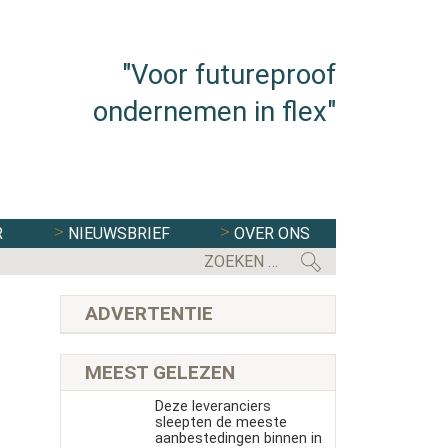
"Voor futureproof
ondernemen in flex"
R
NIEUWSBRIEF
OVER ONS
FLEXBRANCHE WACHT UITDAGENDE 
ADVERTENTIE
MEEST GELEZEN
Deze leveranciers
sleepten de meeste
aanbestedingen binnen in