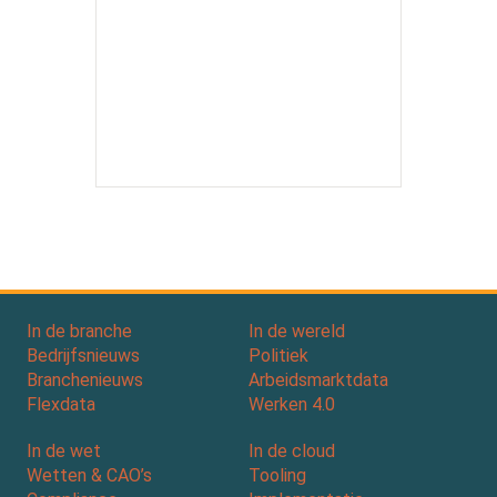
In de branche
In de wereld
Bedrijfsnieuws
Politiek
Branchenieuws
Arbeidsmarktdata
Flexdata
Werken 4.0
In de wet
In de cloud
Wetten & CAO’s
Tooling