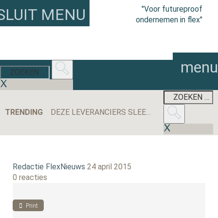
"Voor futureproof
SLUIT MENU
ondernemen in flex"
menu
TRENDING
DEZE LEVERANCIERS SLEEPTEN DE MEESTE AANBESTEDINGEN BINNEN IN 2025
Redactie FlexNieuws
24 april 2015
0 reacties
Print