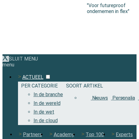
"Voor futureproof
ondernemen in flex"
SLUIT MENU
menu
ACTUEEL
PER CATEGORIE
SOORT ARTIKEL
In de branche
Nieuws
Personalia
In de wereld
In de wet
In de cloud
Partners
Academy
Top 100
Experts