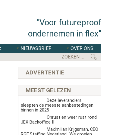
"Voor futureproof
ondernemen in flex"
R
NIEUWSBRIEF
OVER ONS
ADVERTENTIE
MEEST GELEZEN
Deze leveranciers
sleepten de meeste aanbestedingen
binnen in 2025
Onrust en weer rust rond
JEX Backoffice II
Maximilian Krijgsman, CEO
RGF Staffing Nederland: ‘We groeien