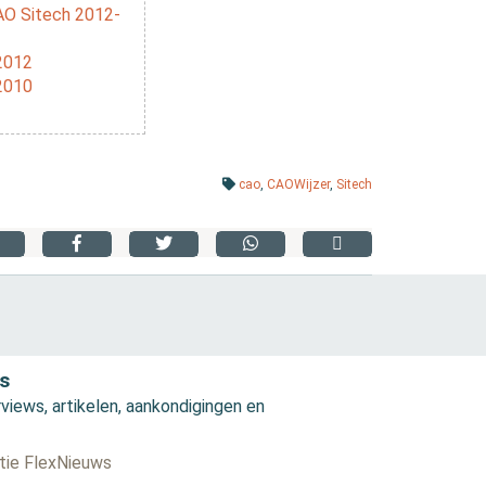
AO Sitech 2012-
2012
2010
cao
,
CAOWijzer
,
Sitech
s
views, artikelen, aankondigingen en
ctie FlexNieuws