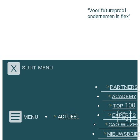
"Voor futureproof
ondernemen in flex"
sluit menu
partners
academy
top 100
experts
menu
ACTUEEL
cao wijzer
nieuwsbrie