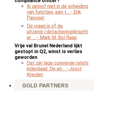
compliance officer?
Ik geloof niet in de scheiding
van functies, een t...
- Erik
Pasveer
De vraag is of de
uitzend-/detacheringskracht
er, ...
- Mark M. Bol Raap
Vrije val Brunel Nederland lijkt
gestopt in Q2, winst is verlies
geworden
Dat zijn lage conversie ratio’s
inderdaad. De en...
- Joost
Kreulen
GOLD PARTNERS