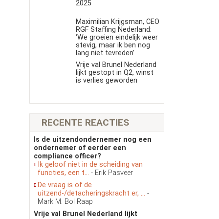
2025
Maximilian Krijgsman, CEO
RGF Staffing Nederland:
‘We groeien eindelijk weer
stevig, maar ik ben nog
lang niet tevreden’
Vrije val Brunel Nederland
lijkt gestopt in Q2, winst
is verlies geworden
RECENTE REACTIES
Is de uitzendondernemer nog een
ondernemer of eerder een
compliance officer?
Ik geloof niet in de scheiding van
functies, een t...
- Erik Pasveer
De vraag is of de
uitzend-/detacheringskracht er, ...
-
Mark M. Bol Raap
Vrije val Brunel Nederland lijkt