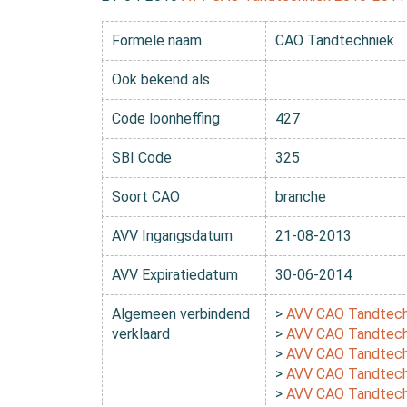
Formele naam
CAO Tandtechniek
Ook bekend als
Code loonheffing
427
SBI Code
325
Soort CAO
branche
AVV Ingangsdatum
21-08-2013
AVV Expiratiedatum
30-06-2014
Algemeen verbindend
>
AVV CAO Tandtech
verklaard
>
AVV CAO Tandtech
>
AVV CAO Tandtech
>
AVV CAO Tandtech
>
AVV CAO Tandtech