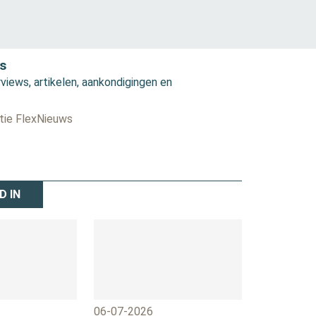
s
views, artikelen, aankondigingen en
ctie FlexNieuws
D IN
06-07-2026