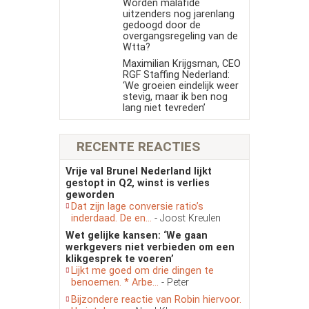
Worden malafide
uitzenders nog jarenlang
gedoogd door de
overgangsregeling van de
Wtta?
Maximilian Krijgsman, CEO
RGF Staffing Nederland:
‘We groeien eindelijk weer
stevig, maar ik ben nog
lang niet tevreden’
RECENTE REACTIES
Vrije val Brunel Nederland lijkt
gestopt in Q2, winst is verlies
geworden
Dat zijn lage conversie ratio’s
inderdaad. De en...
- Joost Kreulen
Wet gelijke kansen: ‘We gaan
werkgevers niet verbieden om een
klikgesprek te voeren’
Lijkt me goed om drie dingen te
benoemen. * Arbe...
- Peter
Bijzondere reactie van Robin hiervoor.