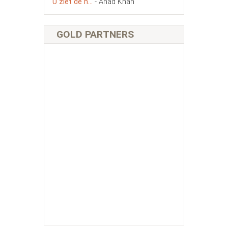
U ziet de n...
- Ahad Khan
GOLD PARTNERS