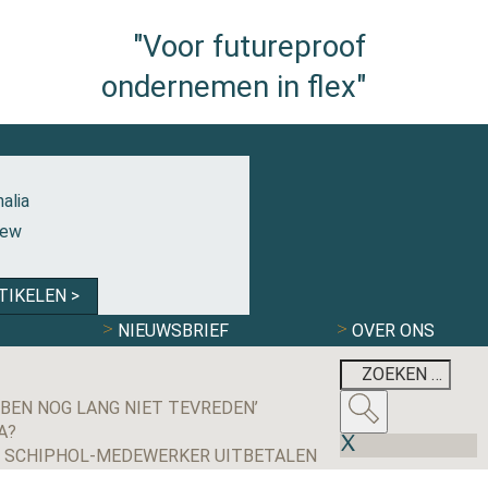
"Voor futureproof
ondernemen in flex"
alia
iew
TIKELEN >
NIEUWSBRIEF
OVER ONS
 BEN NOG LANG NIET TEVREDEN’
A?
D SCHIPHOL-MEDEWERKER UITBETALEN