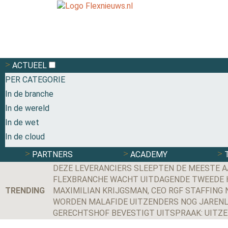
ACTUEEL
PER CATEGORIE
In de branche
In de wereld
In de wet
In de cloud
PARTNERS
ACADEMY
DEZE LEVERANCIERS SLEEPTEN DE MEESTE A
FLEXBRANCHE WACHT UITDAGENDE TWEEDE HE
TRENDING
MAXIMILIAN KRIJGSMAN, CEO RGF STAFFING N
WORDEN MALAFIDE UITZENDERS NOG JARENL
GERECHTSHOF BEVESTIGT UITSPRAAK: UITZ