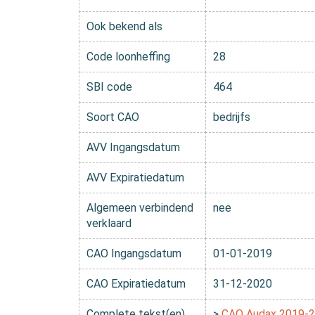
Ook bekend als
Code loonheffing
28
SBI code
464
Soort CAO
bedrijfs
AVV Ingangsdatum
AVV Expiratiedatum
Algemeen verbindend
nee
verklaard
CAO Ingangsdatum
01-01-2019
CAO Expiratiedatum
31-12-2020
Complete tekst(en)
>
CAO Audax 2019-2