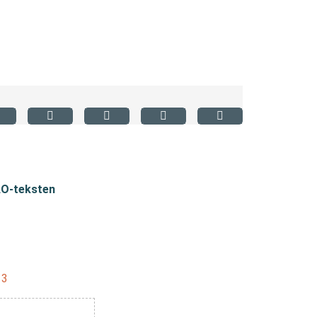
AO-teksten
13