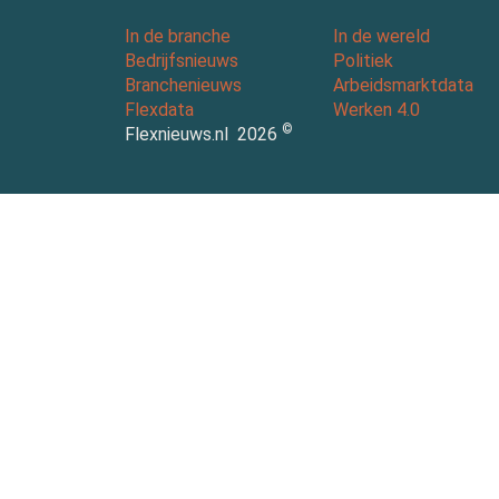
In de branche
In de wereld
Bedrijfsnieuws
Politiek
Branchenieuws
Arbeidsmarktdata
Flexdata
Werken 4.0
©
Flexnieuws.nl
2026