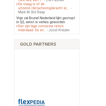
functies, een t...
- Erik Pasveer
De vraag is of de
uitzend-/detacheringskracht er, ...
-
Mark M. Bol Raap
Vrije val Brunel Nederland lijkt gestopt
in Q2, winst is verlies geworden
Dat zijn lage conversie ratio’s
inderdaad. De en...
- Joost Kreulen
GOLD PARTNERS