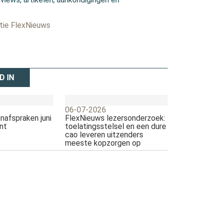
ctie FlexNieuws
D IN
06-07-2026
nafspraken juni
FlexNieuws lezersonderzoek:
nt
toelatingsstelsel en een dure
cao leveren uitzenders
meeste kopzorgen op