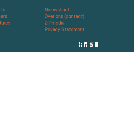
rts
Nieuwsbrief
ners
Over ons (contact)
tures
ZiPmedia
Privacy Statement