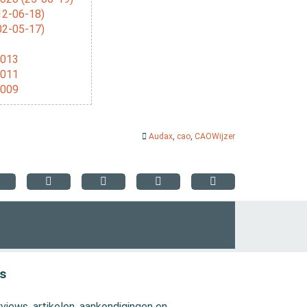
12-06-18)
02-05-17)
2013
2011
2009
Audax
,
cao
,
CAOWijzer
s
views, artikelen, aankondigingen en