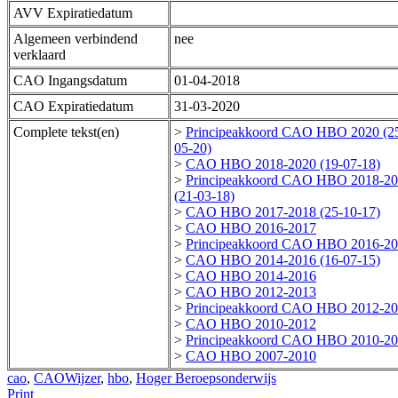
AVV Expiratiedatum
Algemeen verbindend
nee
verklaard
CAO Ingangsdatum
01-04-2018
CAO Expiratiedatum
31-03-2020
Complete tekst(en)
>
Principeakkoord CAO HBO 2020 (2
05-20)
>
CAO HBO 2018-2020 (19-07-18)
>
Principeakkoord CAO HBO 2018-2
(21-03-18)
>
CAO HBO 2017-2018 (25-10-17)
>
CAO HBO 2016-2017
>
Principeakkoord CAO HBO 2016-2
>
CAO HBO 2014-2016 (16-07-15)
>
CAO HBO 2014-2016
>
CAO HBO 2012-2013
>
Principeakkoord CAO HBO 2012-2
>
CAO HBO 2010-2012
>
Principeakkoord CAO HBO 2010-2
>
CAO HBO 2007-2010
cao
,
CAOWijzer
,
hbo
,
Hoger Beroepsonderwijs
Print