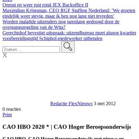
Onrust en weer rust rond JEX Backoffice II
Maximilian Krijgsman, CEO RGF Staffing Nederland: ‘We groeien
eindelijk weer stevig, maar ik ben nog lang niet tevreden’
Worden malafide uitzenders nog jarenlang gedoogd door de
overgangsregeling van de Wtta?
Gerechtshof bevestigt uitspraak: uitzendbureau moet alsnog kwartier
voorbereidingstijd Schiphol-medewerker uitbetalen
Redactie FlexNieuws
3 mei 2012
0 reacties
Print
CAO HBO 2020 * | CAO Hoger Beroepsonderwijs
CAO HBO, CAO Hoger Beroepsonderwijs met nieuws en