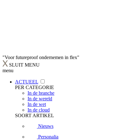
"Voor futureproof ondernemen in flex"
SLUIT MENU
menu
ACTUEEL
PER CATEGORIE
In de branche
In de wereld
In de wet
In de cloud
SOORT ARTIKEL
Nieuws
Personalia