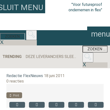
"Voor futureproof
SLUIT MENU
ondernemen in flex"
menu
TRENDING
DEZE LEVERANCIERS SLEEPTEN DE MEESTE AANBESTEDINGEN BINNEN IN 2025
Redactie FlexNieuws
18 juni 2011
0 reacties
Print