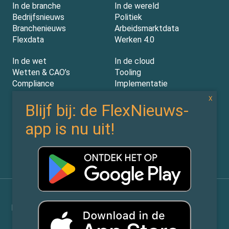
In de branche
In de wereld
Bedrijfsnieuws
Politiek
Branchenieuws
Arbeidsmarktdata
Flexdata
Werken 4.0
In de wet
In de cloud
Wetten & CAO’s
Tooling
Compliance
Implementatie
Rechtspraak
AI
Experts
Nieuwsbrief
Partners
Over ons (contact)
Vacatures
ZiPmedia
Privacy Statement
©
Flexnieuws.nl
2026