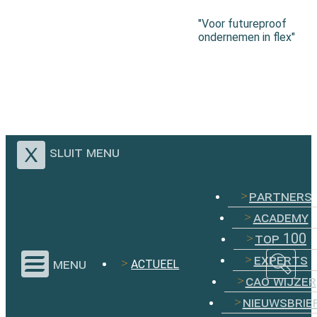
"Voor futureproof
ondernemen in flex"
sluit menu
partners
academy
top 100
experts
menu
ACTUEEL
cao wijzer
nieuwsbrie