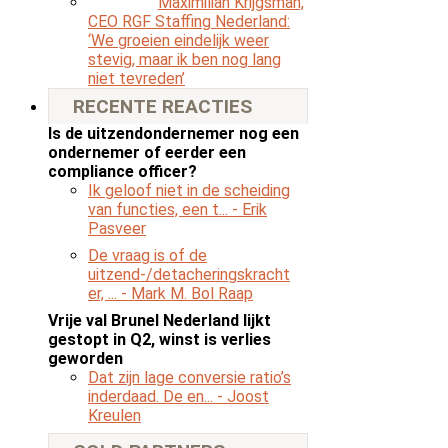
Maximilian Krijgsman,
CEO RGF Staffing Nederland:
‘We groeien eindelijk weer
stevig, maar ik ben nog lang
niet tevreden’
RECENTE REACTIES
Is de uitzendondernemer nog een
ondernemer of eerder een
compliance officer?
Ik geloof niet in de scheiding
van functies, een t...
- Erik
Pasveer
De vraag is of de
uitzend-/detacheringskracht
er, ...
- Mark M. Bol Raap
Vrije val Brunel Nederland lijkt
gestopt in Q2, winst is verlies
geworden
Dat zijn lage conversie ratio’s
inderdaad. De en...
- Joost
Kreulen