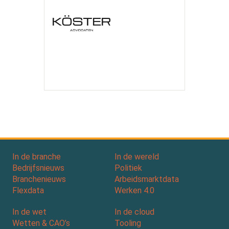
In de branche
In de wereld
Bedrijfsnieuws
Politiek
Branchenieuws
Arbeidsmarktdata
Flexdata
Werken 4.0
In de wet
In de cloud
Wetten & CAO’s
Tooling