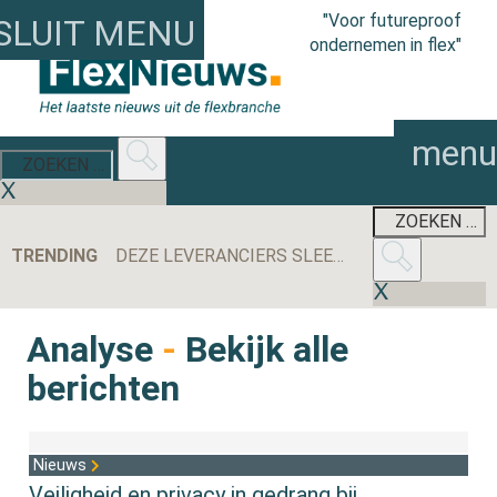
"Voor futureproof
SLUIT MENU
ondernemen in flex"
menu
TRENDING
DEZE LEVERANCIERS SLEEPTEN DE MEESTE AANBESTEDINGEN BINNEN IN 2025
Analyse
-
Bekijk alle
berichten
Nieuws
Veiligheid en privacy in gedrang bij