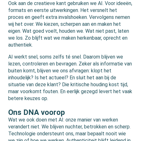
Ook aan de creatieve kant gebruiken we AI. Voor ideeën,
formats en eerste uitwerkingen. Het versnelt het
proces en geeft extra invalshoeken. Vervolgens nemen
wij het over. We kiezen, scherpen aan en maken het
eigen. Wat goed voelt, houden we. Wat niet past, laten
we los. Zo blijft wat we maken herkenbaar, oprecht en
authentiek.
AI werkt snel, soms zelfs té snel. Daarom blijven we
lezen, controleren en bevragen. Zeker als informatie van
buiten komt, blijven we ons afvragen: klopt het
inhoudelijk? Is het actueel? En sluit het aan bij de
situatie van deze klant?
Die kritische houding kost tijd,
maar voorkomt fouten. En eerlijk gezegd levert het vaak
betere keuzes op.
Ons DNA voorop
Wat we ook doen met AI: onze manier van werken
verandert niet. We blijven nuchter, betrokken en scherp.
Technologie ondersteunt ons, maar bepaalt nooit wie
we zijn of hoe we werken.
Authenticiteit blijft leidend in