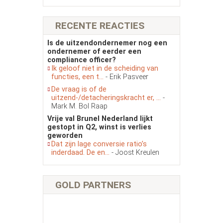
RECENTE REACTIES
Is de uitzendondernemer nog een
ondernemer of eerder een
compliance officer?
Ik geloof niet in de scheiding van
functies, een t...
- Erik Pasveer
De vraag is of de
uitzend-/detacheringskracht er, ...
-
Mark M. Bol Raap
Vrije val Brunel Nederland lijkt
gestopt in Q2, winst is verlies
geworden
Dat zijn lage conversie ratio’s
inderdaad. De en...
- Joost Kreulen
GOLD PARTNERS